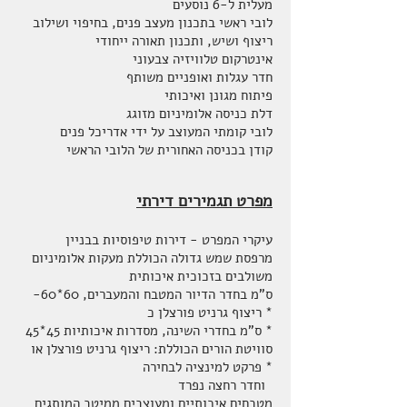
מעלית ל-6 נוסעים
לובי ראשי בתכנון מעצב פנים, בחיפוי ושילוב
ריצוף ושיש, ותכנון תאורה ייחודי
אינטרקום טלוויזיה צבעוני
חדר עגלות ואופניים משותף
פיתוח מגונן ואיכותי
דלת כניסה אלומיניום מזוגג
לובי קומתי המעוצב על ידי אדריכל פנים
קודן בכניסה האחורית של הלובי הראשי
מפרט תגמירים דירתי
עיקרי המפרט - דירות טיפוסיות בבניין
מרפסת שמש גדולה הכוללת מעקות אלומיניום
משולבים בזכוכית איכותית
ס"מ בחדר הדיור המטבח והמעברים,
60*60-
ריצוף גרניט פורצלן כ *
ס"מ בחדרי השינה, מסדרות איכותיות 45*45 *
סוויטת הורים הכוללת: ריצוף גרניט פורצלן או
פרקט למינציה לבחירה *
וחדר רחצה נפרד
מטבחים איכותיים ומעוצבים ממיטב המותגים