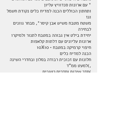
עם ארונות סנדוויץ עליון *
ותחתון הכוללים הכנה למדיח כלים נקודת חשמל
וגז
משטח מטבח משיש אבן קיסר*, מבחר גוונים
לבחירה
יחידת בילט אין גבוהה במטבח לתנור ולמיקרו
ארונות עליונים עם דלתות קלאפות
10X10 • חיפוי קרמיקה במטבח
הכנה למדיח כלים
חלונות עם זכוכית רבודה בסלון ובחדרי השינה
)למעט ממ"ד,
חדר שירות וחדרים רטובים(
חלון ממ"ד דריי קיפ
הכנה למערכת קולנוע ביתית בחדר הדיור
דלתות בחדרי שינה מתוצרת פנדור או עץ
כרמיאל *
תריס גלילה חשמלי עם שלבי אלומיניום ביציאה
למרפסת הסלון
חלונות אלומיניום איכותי מסדרת קליל *
הכנה למיזוג אוויר הכוללת: צנרת גז, ניקוז
ונקודת חשמל
אינטרקום טלוויזיה עם צג צבעוני בכל דירה