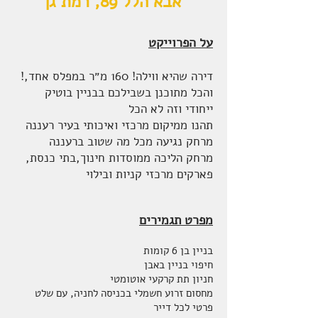
אבא הלל 89, רמת גן
על הפרוייקט
!דירה שהיא ווילה! 160 מ״ר במפלס אחד,
והכל מתוכנן בשבילכם בבניין בוטיק
ייחודי וזה לא הכל
תהנו ממיקום מרכזי ואיכותי בעיר רעננה
מרחק נגיעה מכל מה שטוב ברעננה
מרחק הליכה ממוסדות חינוך,בתי כנסת,
פארקים מרכזי קניות ובילוי
מפרט תגמירים
בניין בן 6 קומות
חיפוי בניין באבן
חניון תת קרקעי אוטומטי
מחסום זרוע חשמלי בכניסה לחניה, עם שלט
פרטי לכל דייר